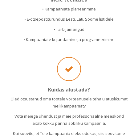
• Kampaaniate planeerimine
• E-otsepostiturundus Eesti, Läti, Soome listidele
• Tarbijamängud
• Kampaaniate kujundamine ja programeerimine
Kuidas alustada?
Oled otsustanud oma tootele või teenusele teha ulatuslikumat
meilikampaaniat?
Võta meiega ühendust ja meie professonaalne meeskond
aitab kokku panna sobiliku kampaania.
Kui soovite, et Teie kampaania oleks edukas, siis soovitame